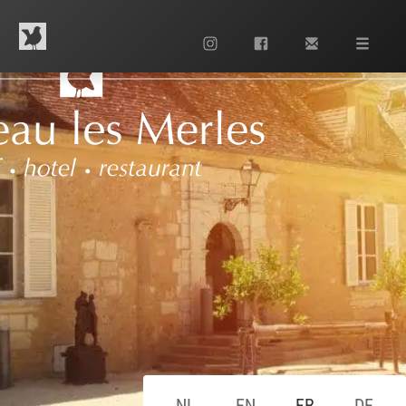
Contactez nous
0553 63 13 42
NL
EN
FR
DE